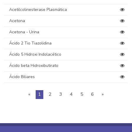
Acetilcolinesterase Plasmática
Acetona
Acetona - Urina
Ácido 2 Tio Tiazolidina
Ácido 5 Hidroxi Indolacético
Ácido beta Hidroxibutirato
Ácido Biliares
«
1
2
3
4
5
6
»